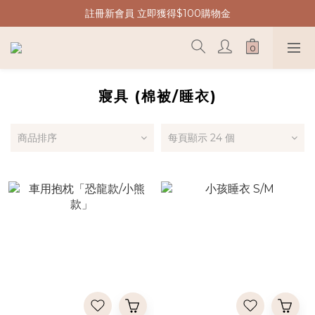
註冊新會員 立即獲得$100購物金
寢具 (棉被/睡衣)
商品排序
每頁顯示 24 個