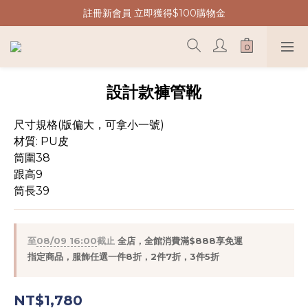
註冊新會員 立即獲得$100購物金
設計款褲管靴
尺寸規格(版偏大，可拿小一號)
材質: PU皮
筒圍38 
跟高9 
筒長39
至
08/09 16:00
截止
全店，全館消費滿$888享免運
指定商品，服飾任選一件8折，2件7折，3件5折
NT$1,780